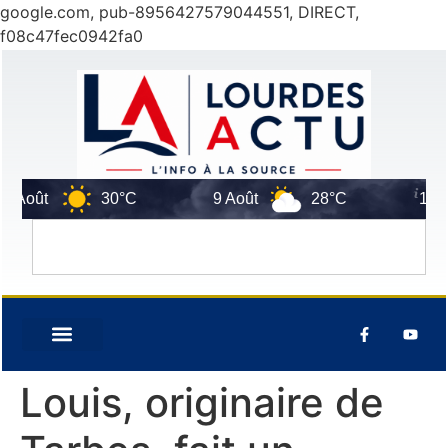
google.com, pub-8956427579044551, DIRECT,
f08c47fec0942fa0
Août
30°C
9 Août
28°C
10 Aoû
Louis, originaire de