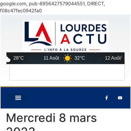
google.com, pub-8956427579044551, DIRECT,
f08c47fec0942fa0
28°C
11 Août
32°C
12 Août
Mercredi 8 mars