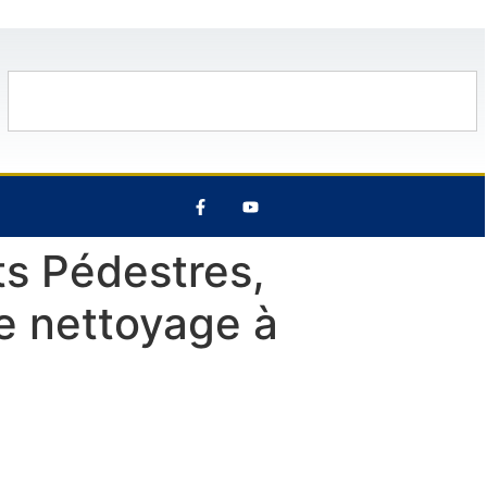
ût
29°C
8 Août
31°C
9 Août
ts Pédestres,
de nettoyage à