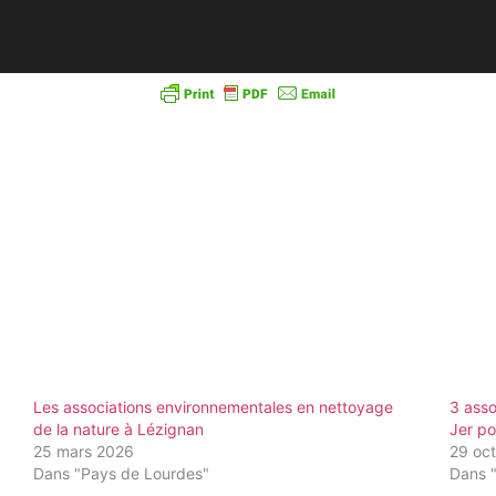
Les associations environnementales en nettoyage
3 asso
de la nature à Lézignan
Jer p
25 mars 2026
29 oc
Dans "Pays de Lourdes"
Dans 