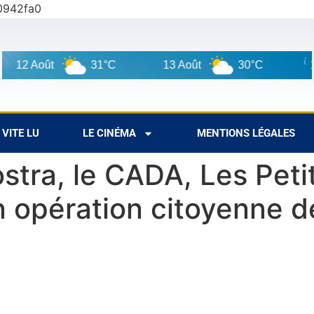
0942fa0
2 Août
31°C
13 Août
30°C
14 Ao
VITE LU
LE CINÉMA
MENTIONS LÉGALES
stra, le CADA, Les Peti
en opération citoyenne 