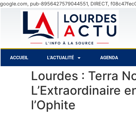
google.com, pub-8956427579044551, DIRECT, f08c47fec
10 Août
28°C
11 Août
30°C
1
ACCUEIL
L’ACTUALITÉ
AGENDA
Lourdes : Terra No
L’Extraordinaire 
l’Ophite