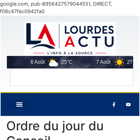
google.com, pub-8956427579044551, DIRECT,
f08c47fec0942fa0
C
6 Août
25°C
7 Août
27°C
Ordre du jour du