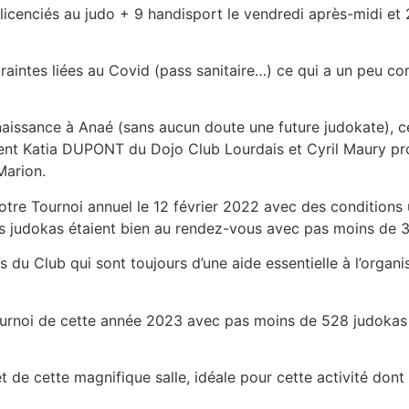
1 licenciés au judo + 9 handisport le vendredi après-midi et 
aintes liées au Covid (pass sanitaire…) ce qui a un peu co
ssance à Anaé (sans aucun doute une future judokate), ce 
ement Katia DUPONT du Dojo Club Lourdais et Cyril Maury p
Marion.
e Tournoi annuel le 12 février 2022 avec des conditions u
es judokas étaient bien au rendez-vous avec pas moins de 39
ts du Club qui sont toujours d’une aide essentielle à l’organ
ournoi de cette année 2023 avec pas moins de 528 judokas s
êt de cette magnifique salle, idéale pour cette activité don