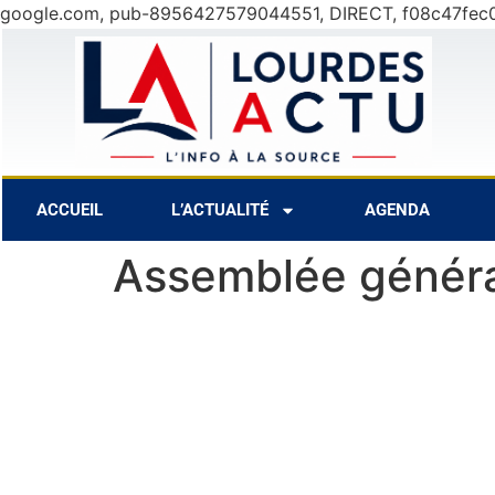
google.com, pub-8956427579044551, DIRECT, f08c47fec
°C
9 Août
30°C
10 Août
28°C
ACCUEIL
L’ACTUALITÉ
AGENDA
Assemblée généra