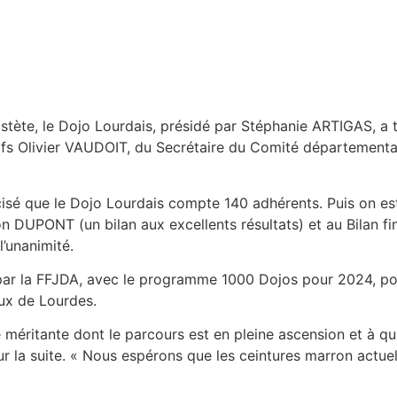
oustète, le Dojo Lourdais, présidé par Stéphanie ARTIGAS, 
tifs Olivier VAUDOIT, du Secrétaire du Comité départemen
cisé que le Dojo Lourdais compte 140 adhérents. Puis on est
rion DUPONT (un bilan aux excellents résultats) et au Bilan 
’unanimité.
 par la FFJDA, avec le programme 1000 Dojos pour 2024, pour
ux de Lourdes.
e méritante dont le parcours est en pleine ascension et à q
ur la suite. « Nous espérons que les ceintures marron actuel