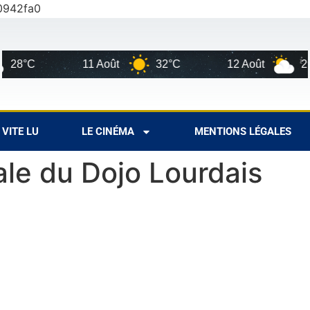
0942fa0
11 Août
32°C
12 Août
29°C
VITE LU
LE CINÉMA
MENTIONS LÉGALES
le du Dojo Lourdais