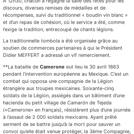
A 12h30, chacun a regagné la salle des fêtes pour les
discours, diverses remises de médailles et de
récompenses, suivi du traditionnel « boudin vin blanc »
et d’un repas de cohésion, où le service a été, comme
l’exige la tradition, entrecoupé de chants légions.
La traditionnelle tombola a été organisée grâce au
soutien de commerces partenaires à qui le Président
Didier MEFFERT a adressé un vif remerciement.
**La bataille de
Camerone
eut lieu le 30 avril 1863
pendant l’intervention européenne au Mexique. C’est un
combat qui opposa une compagnie de la Légion
étrangère aux troupes mexicaines. Soixante-cinq
soldats de la Légion, assiégés dans un bâtiment d’une
hacienda du petit village de Camarón de Tejeda
(«Camerone» en français), résistèrent plus d’une journée
à l’assaut de 2 000 soldats mexicains. Ayant prêté
serment de se battre jusqu’à la mort pour sauver un
convoi qu’elle était venue protéger, la 3ème Compagnie,