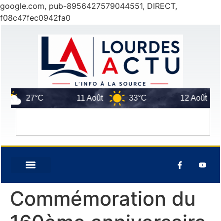
google.com, pub-8956427579044551, DIRECT,
f08c47fec0942fa0
27°C
11 Août
33°C
12 Août
28°
Commémoration du