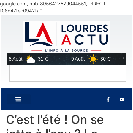
google.com, pub-8956427579044551, DIRECT,
f08c47fec0942fa0
8 Août
31°C
9 Août
30°C
10 
C’est l’été ! On se