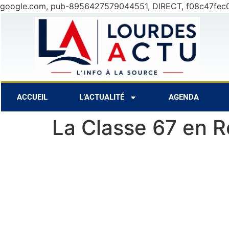
google.com, pub-8956427579044551, DIRECT, f08c47fec
9 Août
31°C
10 Août
27°C
ACCUEIL
L’ACTUALITÉ
AGENDA
La Classe 67 en R