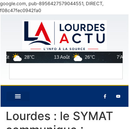
google.com, pub-8956427579044551, DIRECT,
f08c47fec0942fa0
ût
28°C
13 Août
26°C
7 Août
Lourdes : le SYMAT