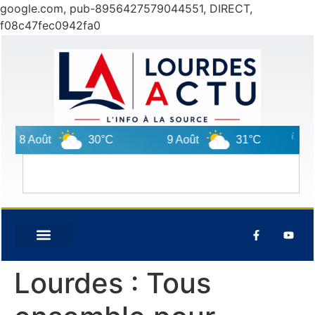
google.com, pub-8956427579044551, DIRECT,
f08c47fec0942fa0
8 Août
30°C
9 Août
31°C
10
Lourdes : Tous