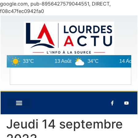
google.com, pub-8956427579044551, DIRECT,
f08c47fec0942fa0
t
33°C
13 Août
34°C
14 Août
Jeudi 14 septembre