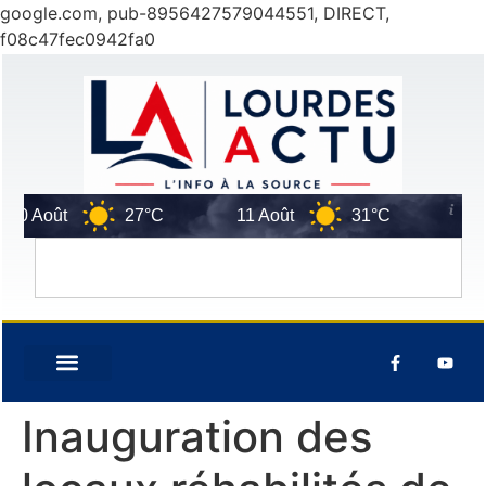
google.com, pub-8956427579044551, DIRECT,
f08c47fec0942fa0
Août
27°C
11 Août
31°C
12 Aoû
Inauguration des