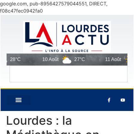
google.com, pub-8956427579044551, DIRECT,
f08c47fec0942fa0
°C
10 Août
27°C
11 Août
33°C
Lourdes : la