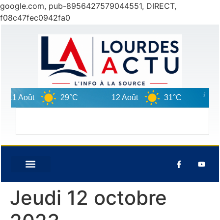
google.com, pub-8956427579044551, DIRECT,
f08c47fec0942fa0
11 Août
29°C
12 Août
31°C
13 A
Jeudi 12 octobre