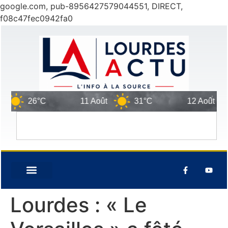
google.com, pub-8956427579044551, DIRECT,
f08c47fec0942fa0
26°C
11 Août
31°C
12 Août
31
Lourdes : « Le