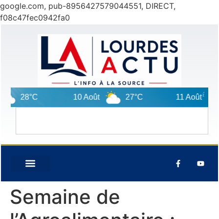
google.com, pub-8956427579044551, DIRECT,
f08c47fec0942fa0
28°C
10 Août
27°C
11 Août
3
Semaine de