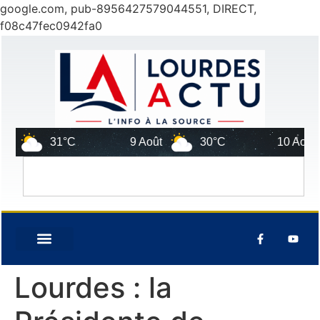
google.com, pub-8956427579044551, DIRECT,
f08c47fec0942fa0
31°C
9 Août
30°C
10 Août
Lourdes : la