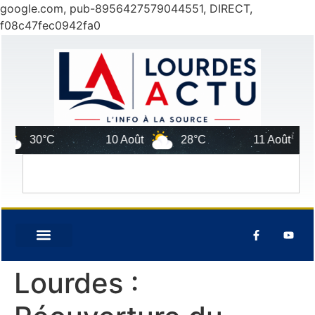
google.com, pub-8956427579044551, DIRECT,
f08c47fec0942fa0
30°C
10 Août
28°C
11 Août
Lourdes :