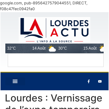
google.com, pub-8956427579044551, DIRECT,
f08c47fec0942fa0
C
14 Août
30°C
15 Août
27°C
Lourdes : Vernissage