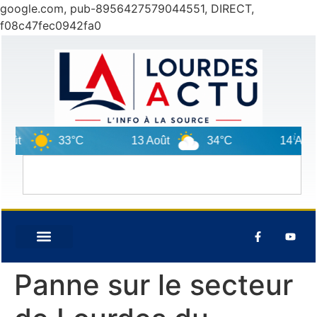
google.com, pub-8956427579044551, DIRECT,
f08c47fec0942fa0
ût
33°C
13 Août
34°C
14 Août
Panne sur le secteur