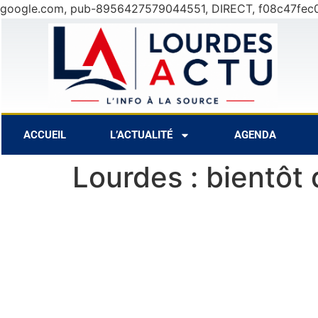
google.com, pub-8956427579044551, DIRECT, f08c47fec
31°C
12 Août
31°C
13 Août
ACCUEIL
L’ACTUALITÉ
AGENDA
Lourdes : bientôt 