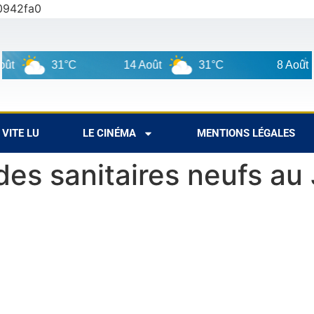
0942fa0
31°C
14 Août
31°C
8 Août
3
VITE LU
LE CINÉMA
MENTIONS LÉGALES
des sanitaires neufs au 