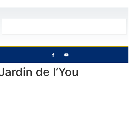
0°C
9 Août
31°C
10 Août
26°C
Jardin de l’You