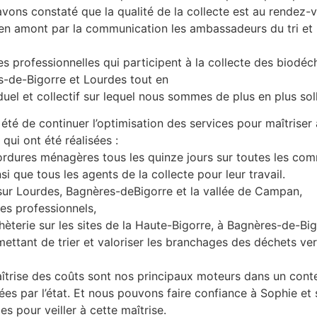
ons constaté que la qualité de la collecte est au rendez-vou
it en amont par la communication les ambassadeurs du tri et 
es professionnelles qui participent à la collecte des biodéc
de-Bigorre et Lourdes tout en
duel et collectif sur lequel nous sommes de plus en plus soll
é de continuer l’optimisation des services pour maîtriser
 qui ont été réalisées :
d’ordures ménagères tous les quinze jours sur toutes les c
si que tous les agents de la collecte pour leur travail.
sur Lourdes, Bagnères-deBigorre et la vallée de Campan,
des professionnels,
èterie sur les sites de la Haute-Bigorre, à Bagnères-de-Bi
mettant de trier et valoriser les branchages des déchets ver
aîtrise des coûts sont nos principaux moteurs dans un cont
es par l’état. Et nous pouvons faire confiance à Sophie et
 pour veiller à cette maîtrise.