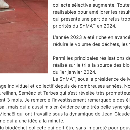
collecte sélective augmente. Tout
réalisables pour améliorer les résul
qui présente une part de refus trop
priorités du SYMAT en 2024.
L’année 2023 a été riche en avancé
réduire le volume des déchets, les 
Parmi les principales réalisations d
réalisé sur le tri à la source des b
du 1er janvier 2024.
Le SYMAT, sous la présidence de M
tage individuel et collectif depuis de nombreuses années. 
ureilhan, Séméac et Tarbes qui s’est révélée très prometteu
nt 3 mois. Je remercie l’investissement remarquable des é
sal, mais qui a aussi mis en évidence une très belle synerg
Michaël qui ont travaillé sous la dynamique de Jean-Claude
me qui a une idée à la minute.
é du biodéchet collecté qui doit être sans impureté pour pou