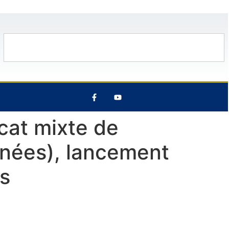
12 Août
28°C
13 Août
26°C
cat mixte de
énées), lancement
es