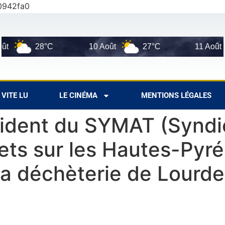
0942fa0
°C
10 Août
27°C
11 Août
33°C
VITE LU
LE CINÉMA
MENTIONS LÉGALES
ident du SYMAT (Syndi
ets sur les Hautes-Pyr
la déchèterie de Lourd