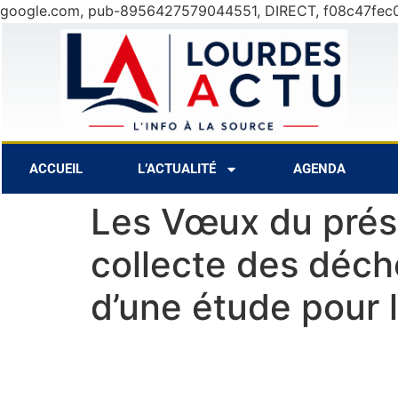
google.com, pub-8956427579044551, DIRECT, f08c47fec
27°C
8 Août
30°C
9 Août
28
ACCUEIL
L’ACTUALITÉ
AGENDA
Les Vœux du prés
collecte des déch
d’une étude pour 