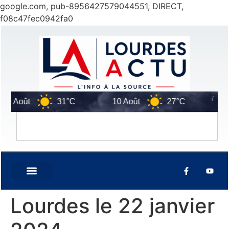
google.com, pub-8956427579044551, DIRECT,
f08c47fec0942fa0
9 Août
31°C
10 Août
27°C
11 A
Lourdes le 22 janvier