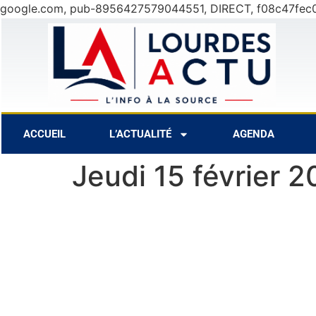
google.com, pub-8956427579044551, DIRECT, f08c47fec
8 Août
31°C
9 Août
30°C
ACCUEIL
L’ACTUALITÉ
AGENDA
Jeudi 15 février 