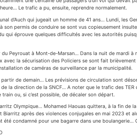
Notamment une centaine de passagers d’un vol qui devait pa
 heure… Le trafic a pu, ensuite, reprendre normalement.
bunal d’Auch qui jugeait un homme de 41 ans… Lundi, les G
 à son permis de conduire se sont vus copieusement insulter p
u qui éprouve quelques difficultés avec les autorités puisqu
 du Peyrouat à Mont-de-Marsan… Dans la nuit de mardi à me
x avec la sécurisation des Policiers se sont fait brièvement 
nstallation de caméras de surveillance par la municipalité.
 partir de demain… Les prévisions de circulation sont dés
 de la direction de la SNCF… A noter que le trafic des TER
train ou, si c’est possible, de décaler son départ.
rritz Olympique… Mohamed Haouas quittera, à la fin de la 
nt Biarritz après des violences conjugales en mai 2023 et alo
nt été condamné pour une bagarre dans une boulangerie… Co
O