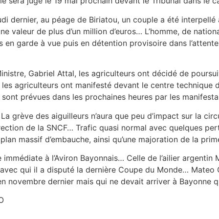
 sera jugé le 19 mai prochain devant le Tribunal dans le 
dernier, au péage de Biriatou, un couple a été interpellé alo
une valeur de plus d’un million d’euros… L’homme, de nationa
s en garde à vue puis en détention provisoire dans l’attente
inistre, Gabriel Attal, les agriculteurs ont décidé de pou
, les agriculteurs ont manifesté devant le centre techniqu
 sont prévues dans les prochaines heures par les manifesta
La grève des aiguilleurs n’aura que peu d’impact sur la cir
irection de la SNCF… Trafic quasi normal avec quelques per
plan massif d’embauche, ainsi qu’une majoration de la prime
 immédiate à l’Aviron Bayonnais… Celle de l’ailier argentin
avec qui il a disputé la dernière Coupe du Monde… Mateo Ca
n novembre dernier mais qui ne devait arriver à Bayonne qu’
O