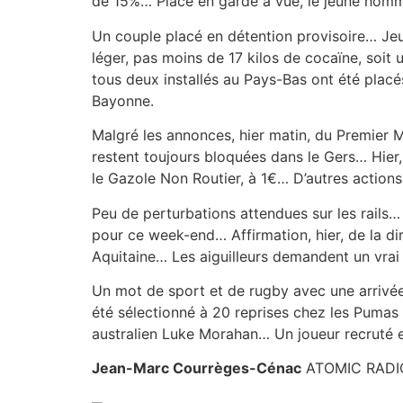
de 15%… Placé en garde à vue, le jeune homme
Un couple placé en détention provisoire… Jeudi 
léger, pas moins de 17 kilos de cocaïne, soit 
tous deux installés au Pays-Bas ont été placé
Bayonne.
Malgré les annonces, hier matin, du Premier M
restent toujours bloquées dans le Gers… Hier
le Gazole Non Routier, à 1€… D’autres actions
Peu de perturbations attendues sur les rails… 
pour ce week-end… Affirmation, hier, de la d
Aquitaine… Les aiguilleurs demandent un vrai 
Un mot de sport et de rugby avec une arrivée
été sélectionné à 20 reprises chez les Pumas 
australien Luke Morahan… Un joueur recruté e
Jean-Marc Courrèges-Cénac
ATOMIC RADI