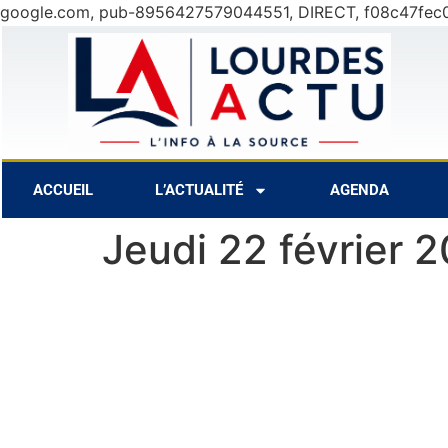
google.com, pub-8956427579044551, DIRECT, f08c47fec
7 Août
27°C
8 Août
30°C
ACCUEIL
L’ACTUALITÉ
AGENDA
Jeudi 22 février 