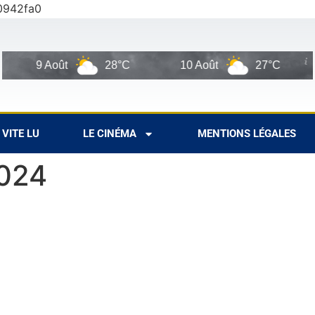
0942fa0
9 Août
28°C
10 Août
27°C
1
VITE LU
LE CINÉMA
MENTIONS LÉGALES
2024