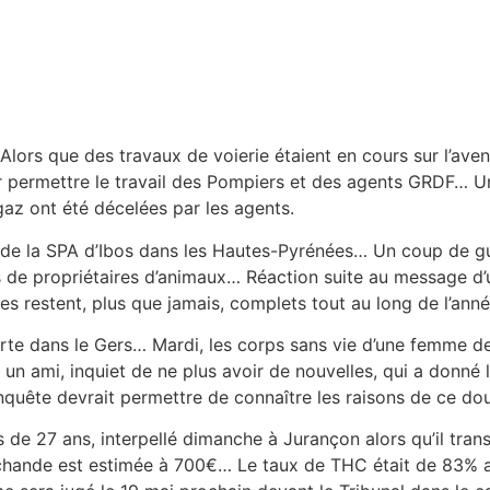
Alors que des travaux de voierie étaient en cours sur l’ave
permettre le travail des Pompiers et des agents GRDF… Un 
gaz ont été décelées par les agents.
 de la SPA d’Ibos dans les Hautes-Pyrénées… Un coup de gu
de propriétaires d’animaux… Réaction suite au message d’u
es restent, plus que jamais, complets tout au long de l’an
e dans le Gers… Mardi, les corps sans vie d’une femme d
un ami, inquiet de ne plus avoir de nouvelles, qui a donné
enquête devrait permettre de connaître les raisons de ce do
is de 27 ans, interpellé dimanche à Jurançon alors qu’il t
hande est estimée à 700€… Le taux de THC était de 83% alo