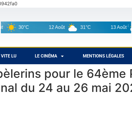
0942fa0
30°C
12 Août
31°C
13 Août
3
VITE LU
LE CINÉMA
MENTIONS LÉGALES
pèlerins pour le 64ème 
ional du 24 au 26 mai 2