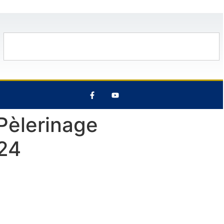
0°C
14 Août
29°C
8 Août
31°C
Pèlerinage
024