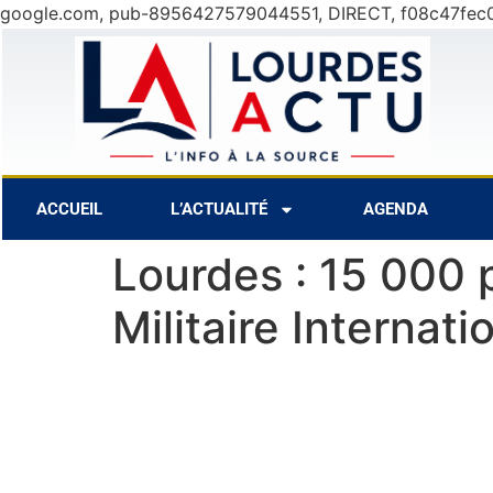
google.com, pub-8956427579044551, DIRECT, f08c47fec
30°C
10 Août
28°C
11 Août
ACCUEIL
L’ACTUALITÉ
AGENDA
Lourdes : 15 000 
Militaire Internat