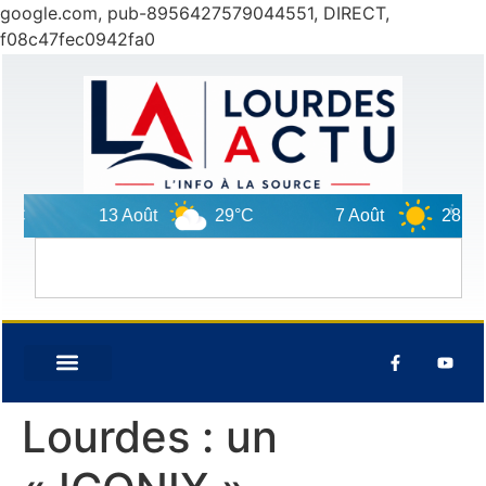
google.com, pub-8956427579044551, DIRECT,
f08c47fec0942fa0
13 Août
29°C
7 Août
28°C
Lourdes : un