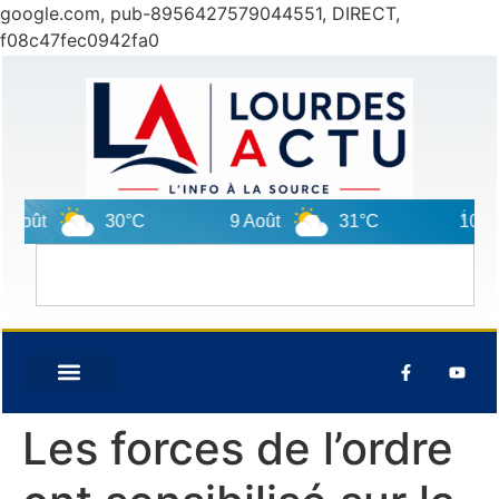
google.com, pub-8956427579044551, DIRECT,
f08c47fec0942fa0
ût
30°C
9 Août
31°C
10 Août
Les forces de l’ordre