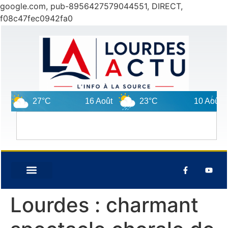
google.com, pub-8956427579044551, DIRECT,
f08c47fec0942fa0
27°C
16 Août
23°C
10 Août
2
Lourdes : charmant