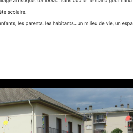
illage artistique, tombola… sans oublier le stand gourmand
ête scolaire.
enfants, les parents, les habitants…un milieu de vie, un e