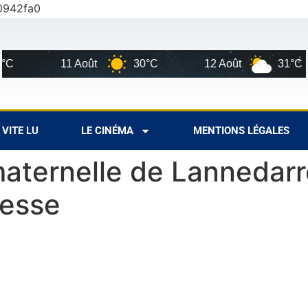
0942fa0
11 Août
30°C
12 Août
31°C
VITE LU
LE CINÉMA
MENTIONS LÉGALES
 maternelle de Lannedar
messe