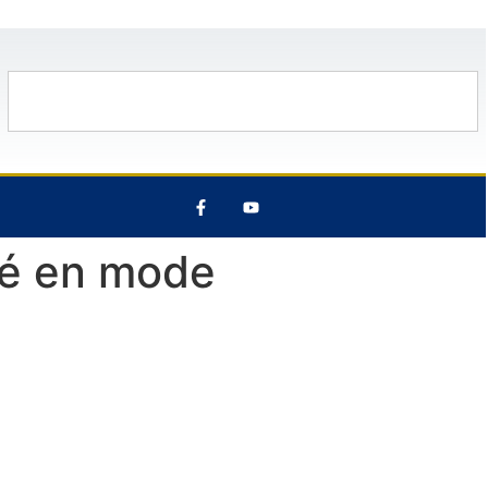
13 Août
30°C
14 Août
29°C
ré en mode