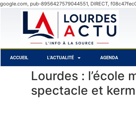
google.com, pub-8956427579044551, DIRECT, f08c47fec
9 Août
30°C
10 Août
28°C
ACCUEIL
L’ACTUALITÉ
AGENDA
Lourdes : l’école
spectacle et ker