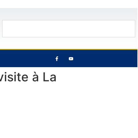
°C
12 Août
29°C
6 Août
25°C
isite à La