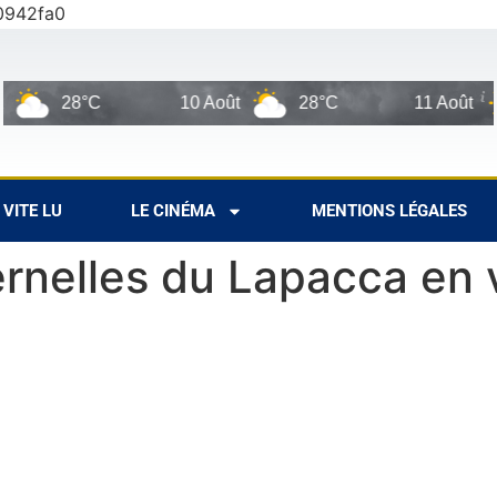
0942fa0
28°C
10 Août
28°C
11 Août
36
VITE LU
LE CINÉMA
MENTIONS LÉGALES
rnelles du Lapacca en v