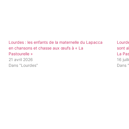
Lourdes : les enfants de la maternelle du Lapacca
Lourde
en chansons et chasse aux œufs à « La
sont a
Pastourelle »
La Pas
21 avril 2026
16 jui
Dans "Lourdes"
Dans 