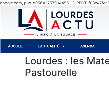
google.com, pub-8956427579044551, DIRECT, f08c47fec
27°C
8 Août
29°C
9 Août
ACCUEIL
L’ACTUALITÉ
AGENDA
Lourdes : les Mate
Pastourelle