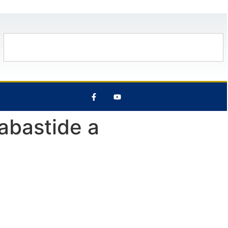
°C
14 Août
33°C
15 Août
29°C
abastide a