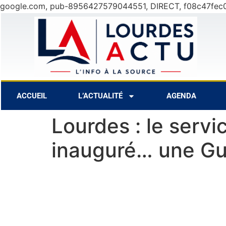
google.com, pub-8956427579044551, DIRECT, f08c47fec
31°C
10 Août
27°C
11 Août
ACCUEIL
L’ACTUALITÉ
AGENDA
Lourdes : le serv
inauguré… une Gu