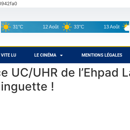
0942fa0
31°C
12 Août
33°C
13 Août
34
VITE LU
LE CINÉMA
MENTIONS LÉGALES
ice UC/UHR de l’Ehpad L
inguette !