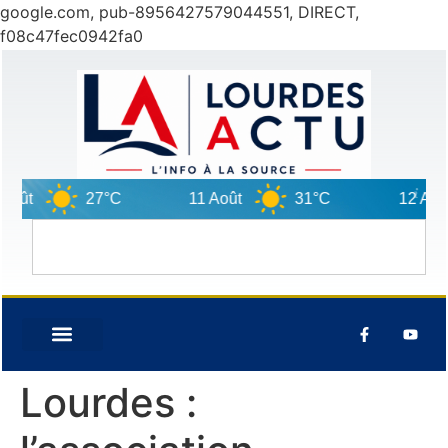
google.com, pub-8956427579044551, DIRECT,
f08c47fec0942fa0
27°C
11 Août
31°C
12 Août
Lourdes :