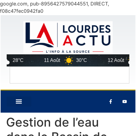
google.com, pub-8956427579044551, DIRECT,
f08c47fec0942fa0
28°C
11 Août
30°C
12 Août
Gestion de l’eau