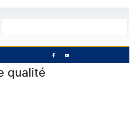
C
13 Août
30°C
14 Août
29°C
e qualité