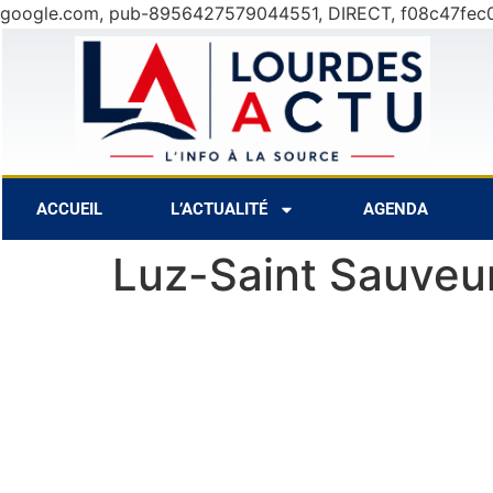
google.com, pub-8956427579044551, DIRECT, f08c47fec
31°C
9 Août
30°C
10 Août
ACCUEIL
L’ACTUALITÉ
AGENDA
Luz-Saint Sauveur