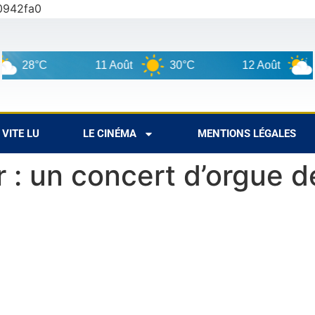
0942fa0
28°C
11 Août
30°C
12 Août
31°
VITE LU
LE CINÉMA
MENTIONS LÉGALES
 : un concert d’orgue d