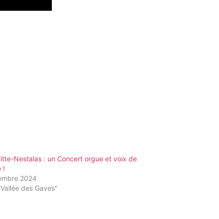
fitte-Nestalas : un Concert orgue et voix de
 !
embre 2024
"Vallée des Gaves"