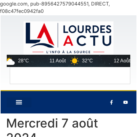
google.com, pub-8956427579044551, DIRECT,
f08c47fec0942fa0
28°C
11 Août
32°C
12 Août
Mercredi 7 août