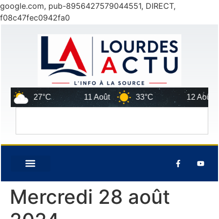
google.com, pub-8956427579044551, DIRECT,
f08c47fec0942fa0
27°C
11 Août
33°C
12 Août
Mercredi 28 août