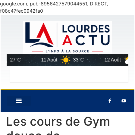
google.com, pub-8956427579044551, DIRECT,
f08c47fec0942fa0
27°C
11 Août
33°C
12 Août
2
Les cours de Gym