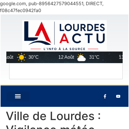
google.com, pub-8956427579044551, DIRECT,
f08c47fec0942fa0
Août
30°C
12 Août
31°C
13 Aoû
Ville de Lourdes :