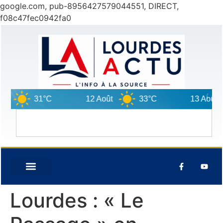
google.com, pub-8956427579044551, DIRECT,
f08c47fec0942fa0
31°C
12 Août
33°C
13 Août
Lourdes : « Le