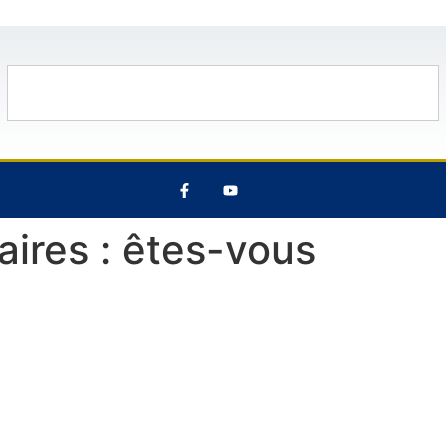
 Août
33°C
13 Août
34°C
14 Aoû
aires : êtes-vous