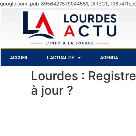
google.com, pub-8956427579044551, DIRECT, f08c47fec
9 Août
31°C
ACCUEIL
L’ACTUALITÉ
AGENDA
Lourdes : Registr
à jour ?