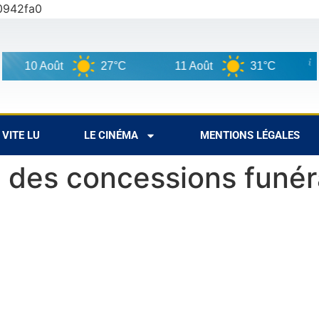
0942fa0
10 Août
27°C
11 Août
31°C
12
VITE LU
LE CINÉMA
MENTIONS LÉGALES
e des concessions funér