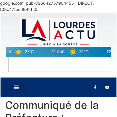
google.com, pub-8956427579044551, DIRECT,
f08c47fec0942fa0
ût
27°C
11 Août
31°C
12 Août
Communiqué de la