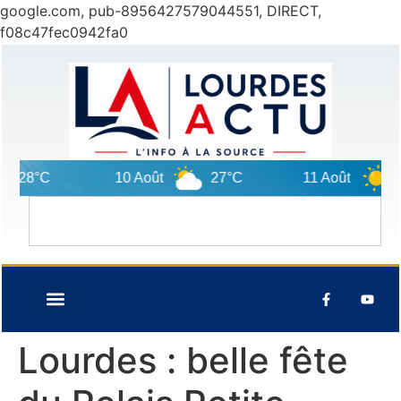
google.com, pub-8956427579044551, DIRECT,
f08c47fec0942fa0
28°C
10 Août
27°C
11 Août
33°
Lourdes : belle fête