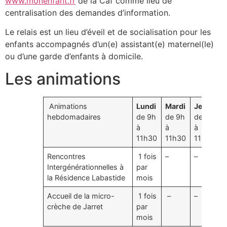
www.monenfant.fr
de la Caf comme lieu de
centralisation des demandes d’information.
Le relais est un lieu d’éveil et de socialisation pour les
enfants accompagnés d’un(e) assistant(e) maternel(le)
ou d’une garde d’enfants à domicile.
Les animations
Animations
Lundi
Mardi
Jeudi
hebdomadaires
de 9h
de 9h
de 9h
à
à
à
11h30
11h30
11h30
Rencontres
1 fois
–
–
Intergénérationnelles à
par
la Résidence Labastide
mois
Accueil de la micro-
1 fois
–
–
crèche de Jarret
par
mois