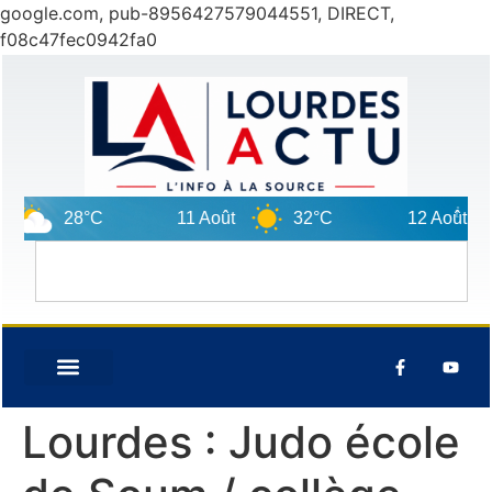
google.com, pub-8956427579044551, DIRECT,
f08c47fec0942fa0
28°C
11 Août
32°C
12 Août
Lourdes : Judo école