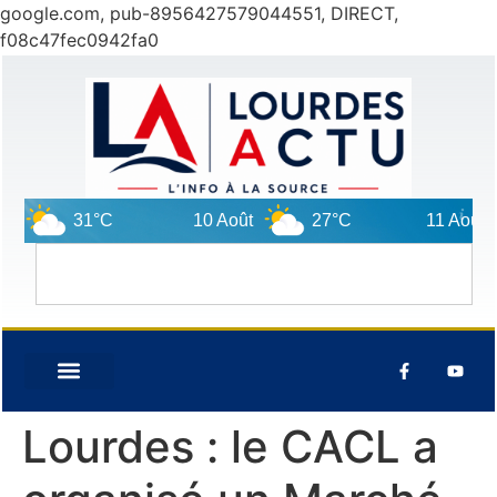
google.com, pub-8956427579044551, DIRECT,
f08c47fec0942fa0
31°C
10 Août
27°C
11 Août
Lourdes : le CACL a