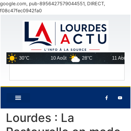
google.com, pub-8956427579044551, DIRECT,
f08c47fec0942fa0
30°C
10 Août
28°C
11 Août
Lourdes : La