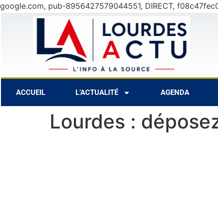
google.com, pub-8956427579044551, DIRECT, f08c47fec
oût
30°C
10 Août
28°C
11 Août
ACCUEIL
L’ACTUALITÉ
AGENDA
Lourdes : déposez