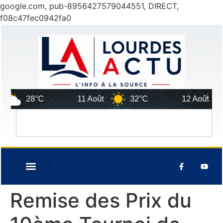
google.com, pub-8956427579044551, DIRECT,
f08c47fec0942fa0
28°C
11 Août
32°C
12 Août
29°
Remise des Prix du