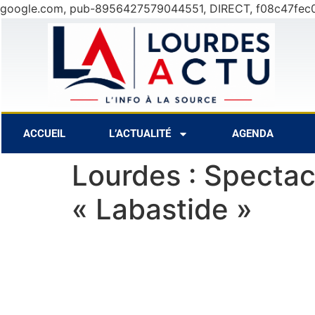
google.com, pub-8956427579044551, DIRECT, f08c47fec
28°C
8 Août
30°C
9 Août
3
ACCUEIL
L’ACTUALITÉ
AGENDA
Lourdes : Spectac
« Labastide »