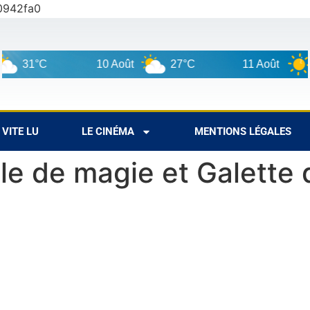
0942fa0
1°C
10 Août
27°C
11 Août
32°
VITE LU
LE CINÉMA
MENTIONS LÉGALES
le de magie et Galette d