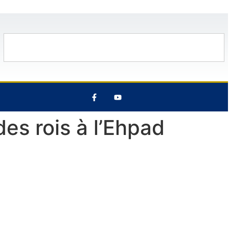
C
12 Août
30°C
13 Août
29°C
es rois à l’Ehpad