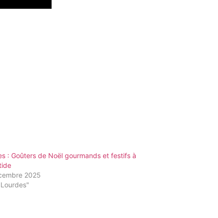
s : Goûters de Noël gourmands et festifs à
tide
cembre 2025
"Lourdes"