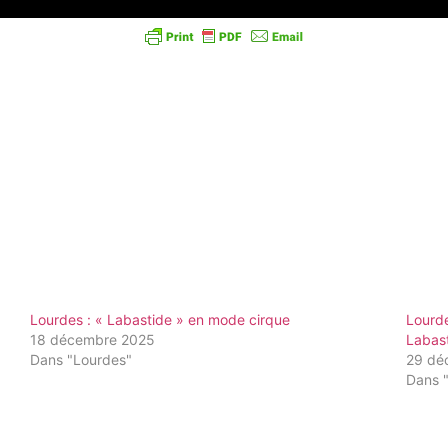
Lourdes : « Labastide » en mode cirque
Lourde
18 décembre 2025
Labas
Dans "Lourdes"
29 dé
Dans 