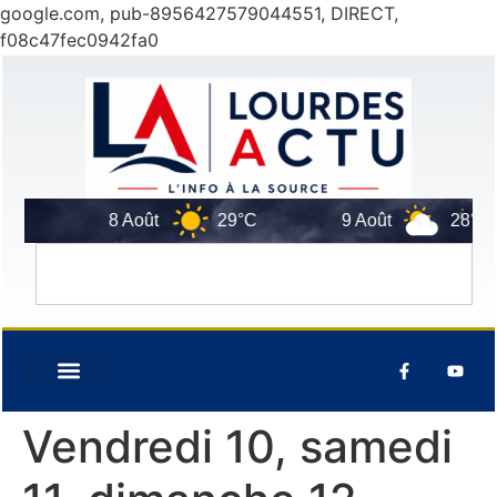
google.com, pub-8956427579044551, DIRECT,
f08c47fec0942fa0
8 Août
29°C
9 Août
28°C
Vendredi 10, samedi